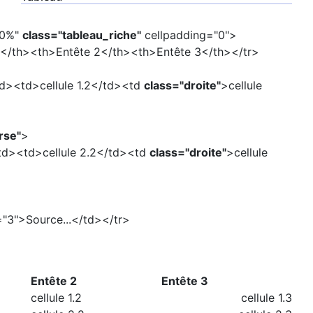
00%"
class="tableau_riche"
cellpadding="0">
1</th><th>Entête 2</th><th>Entête 3</th></tr>
/td><td>cellule 1.2</td><td
class="droite"
>cellule
rse"
>
/td><td>cellule 2.2</td><td
class="droite"
>cellule
"3">Source...</td></tr>
Entête 2
Entête 3
cellule 1.2
cellule 1.3