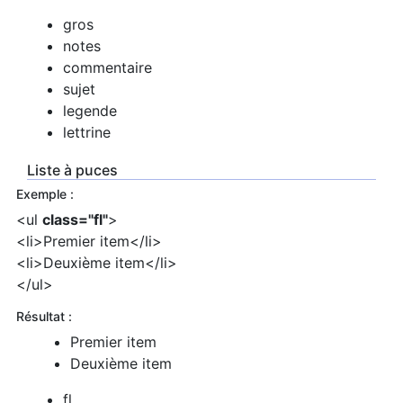
gros
notes
commentaire
sujet
legende
lettrine
Liste à puces
Exemple :
<ul
class="fl"
>
<li>Premier item</li>
<li>Deuxième item</li>
</ul>
Résultat :
Premier item
Deuxième item
fl