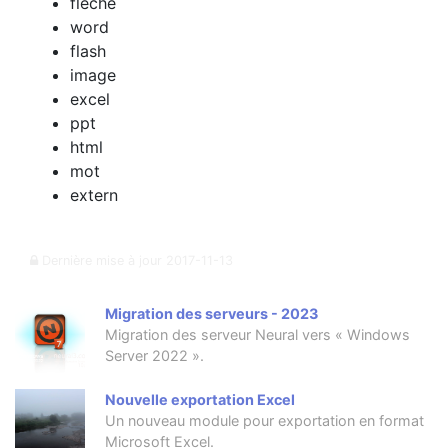
fleche
word
flash
image
excel
ppt
html
mot
extern
Dernière mise à jour
2017-11-13
Migration des serveurs - 2023
Migration des serveur Neural vers « Windows
Server 2022 ».
Nouvelle exportation Excel
Un nouveau module pour exportation en format
Microsoft Excel.