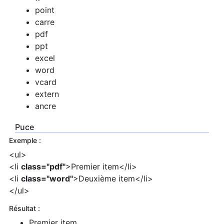
point
carre
pdf
ppt
excel
word
vcard
extern
ancre
Puce
Exemple :
<ul>
<li
class="pdf"
>Premier item</li>
<li
class="word"
>Deuxième item</li>
</ul>
Résultat :
Premier item