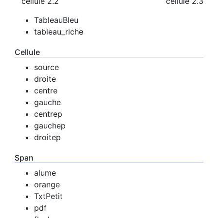
cellule 2.2
cellule 2.3
TableauBleu
tableau_riche
Cellule
source
droite
centre
gauche
centrep
gauchep
droitep
Span
alume
orange
TxtPetit
pdf