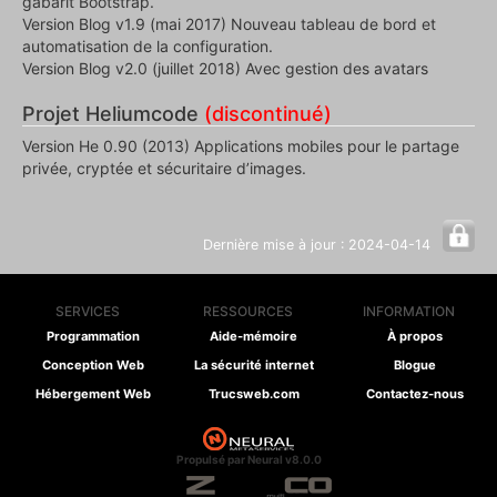
gabarit Bootstrap.
Version Blog v1.9 (mai 2017) Nouveau tableau de bord et
automatisation de la configuration.
Version Blog v2.0 (juillet 2018) Avec gestion des avatars
Projet Heliumcode
(discontinué)
Version He 0.90 (2013) Applications mobiles pour le partage
privée, cryptée et sécuritaire d’images.
Dernière mise à jour : 2024-04-14
SERVICES
RESSOURCES
INFORMATION
Programmation
Aide-mémoire
À propos
Conception Web
La sécurité internet
Blogue
Hébergement Web
Trucsweb.com
Contactez-nous
Propulsé par Neural v8.0.0