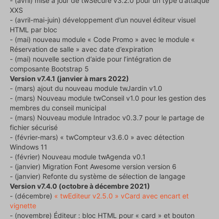
- (avril) mise à jour de twSecure v3.2.0 pour un type d’attaque
XXS
- (avril-mai-juin) développement d’un nouvel éditeur visuel
HTML par bloc
- (mai) nouveau module « Code Promo » avec le module «
Réservation de salle » avec date d’expiration
- (mai) nouvelle section d’aide pour l’intégration de
composante Bootstrap 5
Version v7.4.1 (janvier à mars 2022)
- (mars) ajout du nouveau module twJardin v1.0
- (mars) Nouveau module twConseil v1.0 pour les gestion des
membres du conseil municipal
- (mars) Nouveau module Intradoc v0.3.7 pour le partage de
fichier sécurisé
- (février-mars) « twCompteur v3.6.0 » avec détection
Windows 11
- (février) Nouveau module twAgenda v0.1
- (janvier) Migration Font Awesome version version 6
- (janvier) Refonte du système de sélection de langage
Version v7.4.0 (octobre à décembre 2021)
- (décembre)
« twEditeur v2.5.0 » vCard avec encart et
vignette
- (novembre) Éditeur : bloc HTML pour « card » et bouton